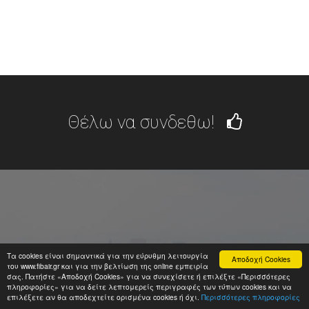
Θέλω να συνδεθω!
Τα cookies είναι σημαντικά για την εύρυθμη λειτουργία
Αποδοχή Cookies
ΤΗΛΕΦΩΝΟ
του www.fibair.gr και για την βελτίωση της online εμπειρία
σας. Πατήστε «Αποδοχή Cookies» για να συνεχίσετε ή επιλέξτε «Περισσότερες
2610-878-000
πληροφορίες» για να δείτε λεπτομερείς περιγραφές των τύπων cookies και να
επιλέξετε αν θα αποδεχτείτε ορισμένα cookies ή όχι.
Περισσότερες πληροφορίες