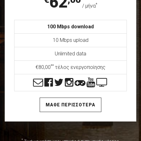
62
*
/ μήνα
100 Mbps download
10 Mbps upload
Unlimited data
**
€80,00
τέλος ενεργοποίησης
ΜΑΘΕ ΠΕΡΙΣΣΟΤΕΡΑ
*
Τιμή με χρήση χρεωστικής ή πιστωτικής κάρτας.