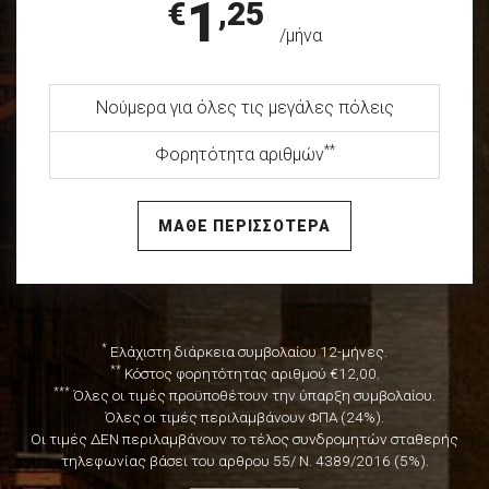
1
€
,25
/μήνα
Νούμερα για όλες τις μεγάλες πόλεις
**
Φορητότητα αριθμών
ΜΑΘΕ ΠΕΡΙΣΣΟΤΕΡΑ
*
Ελάχιστη διάρκεια συμβολαίου 12-μήνες.
**
Κόστος φορητότητας αριθμού €12,00.
***
Όλες οι τιμές προϋποθέτουν την ύπαρξη συμβολαίου.
Όλες οι τιμές περιλαμβάνουν ΦΠΑ (24%).
Οι τιμές ΔΕΝ περιλαμβάνουν το τέλος συνδρομητών σταθερής
τηλεφωνίας βάσει του αρθρου 55/ Ν. 4389/2016 (5%).