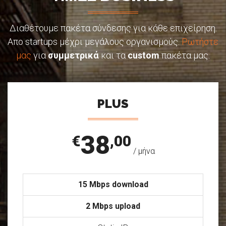
Διαθέτουμε πακέτα σύνδεσης για κάθε επιχείρηση.
Απο startups μέχρι μεγάλους οργανισμούς.
Ρωτήστε
μας
για
συμμετρικά
και τα
custom
πακέτα μας.
PLUS
38
€
,00
/ μήνα
15 Mbps download
2 Mbps upload