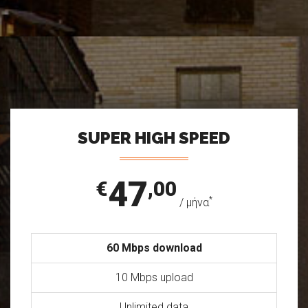
SUPER HIGH SPEED
47
€
,00
*
/ μήνα
60 Mbps download
10 Mbps upload
Unlimited data